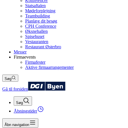
Konferencer
Statsaftalen
Mødeforplejning
Teambuilding
Planlæg dit besøg
CPH Conference
Øksnehallen
Spisehuset
Vestauranten
Restaurant Østerbro
Messer
Firmaevents
Firmafester
Aktive firmaarrangementer
Søg
Gå til forsiden
Søg
Åbningstider
Åbn navigation