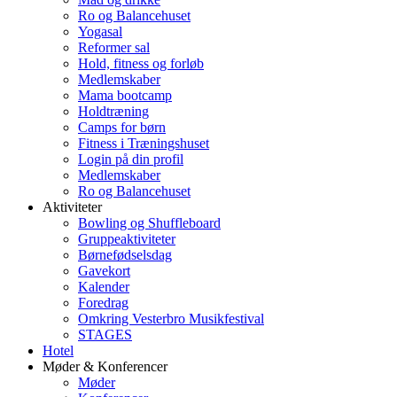
Ro og Balancehuset
Yogasal
Reformer sal
Hold, fitness og forløb
Medlemskaber
Mama bootcamp
Holdtræning
Camps for børn
Fitness i Træningshuset
Login på din profil
Medlemskaber
Ro og Balancehuset
Aktiviteter
Bowling og Shuffleboard
Gruppeaktiviteter
Børnefødselsdag
Gavekort
Kalender
Foredrag
Omkring Vesterbro Musikfestival
STAGES
Hotel
Møder & Konferencer
Møder