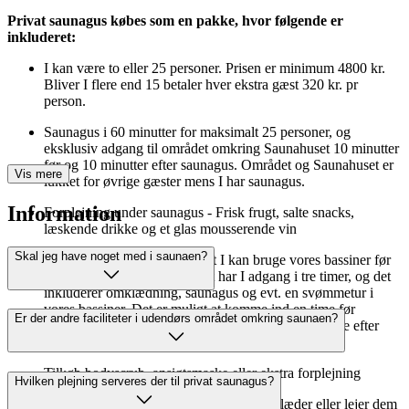
Privat saunagus købes som en pakke, hvor følgende er
inkluderet:
I kan være to eller 25 personer. Prisen er minimum 4800 kr.
Bliver I flere end 15 betaler hver ekstra gæst 320 kr. pr
person.
Saunagus i 60 minutter for maksimalt 25 personer, og
eksklusiv adgang til området omkring Saunahuset 10 minutter
før og 10 minutter efter saunagus. Området og Saunahuset er
Vis mere
lukket for øvrige gæster mens I har saunagus.
Information
Forplejning under saunagus - Frisk frugt, salte snacks,
læskende drikke og et glas mousserende vin
Skal jeg have noget med i saunaen?
Derudover er der adgang til at I kan bruge vores bassiner før
eller efter saunagusen. Samlet har I adgang i tre timer, og det
inkluderer omklædning, saunagus og evt. en svømmetur i
vores bassiner. Det er muligt at komme ind en time før
Er der andre faciliteter i udendørs området omkring saunaen?
saunagusen starter, og udgang skal ske senest en time efter
saunagusen er slut.
Tilkøb bodyscrub, ansigtsmaske eller ekstra forplejning
Hvilken plejning serveres der til privat saunagus?
Vi anbefaler, at man enten medbringer to håndklæder eller lejer dem