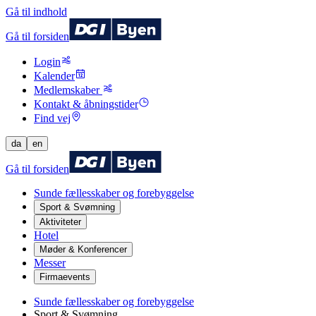
Gå til indhold
Gå til forsiden
Login
Kalender
Medlemskaber
Kontakt & åbningstider
Find vej
da
en
Gå til forsiden
Sunde fællesskaber og forebyggelse
Sport & Svømning
Aktiviteter
Hotel
Møder & Konferencer
Messer
Firmaevents
Sunde fællesskaber og forebyggelse
Sport & Svømning