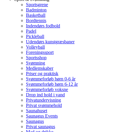
Sportsgrene
Badminton
Basketball
Bordtennis
Indendørs fodbold
Padel
Pickleball
Udendørs kunstgræsbaner
Volleyball
Foreningssport
Sportsshop
Svømning
Medlemskaber
Priser og praktisk
Svømmeforløb børn 0-6 år
Svømmeforløb børn 6-12 år
Svømmeforløb voksne
Drop ind hold i vand
Privatundervisning
Privat svømmehold
Saunahuset
Saunagus Events
Saunagus
Privat saunagus
Mad og drikke