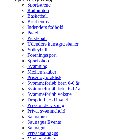
Sportsgrene
Badminton
Basketball
Bordtennis
Indendørs fodbold
Padel
Pickleball
Udendørs kunstgræsbaner
Volleyball
Foreningssport
Sportsshop
Svømning
Medlemskaber
Priser og praktisk
Svømmeforløb børn 0-6 år
Svømmeforløb børn 6-12 år
Svømmeforløb voksne
Drop ind hold i vand
Privatundervisning
Privat svømmehold
Saunahuset
Saunagus Events
Saunagus
Privat saunagus
Mad og drikke