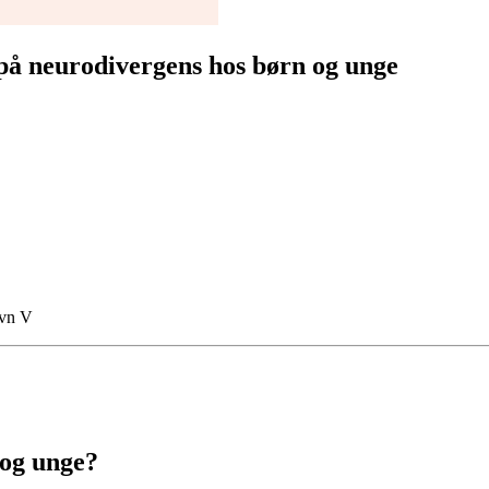
å neurodivergens hos børn og unge
avn V
 og unge?