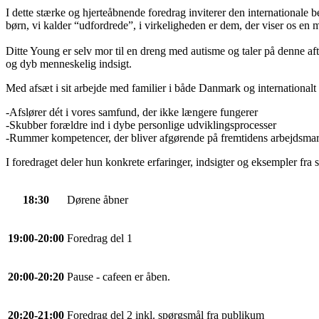
I dette stærke og hjerteåbnende foredrag inviterer den internationale b
børn, vi kalder “udfordrede”, i virkeligheden er dem, der viser os en 
Ditte Young er selv mor til en dreng med autisme og taler på denne af
og dyb menneskelig indsigt.
Med afsæt i sit arbejde med familier i både Danmark og international
-Afslører dét i vores samfund, der ikke længere fungerer
-
Skubber forældre ind i dybe personlige udviklingsprocesser
-
Rummer kompetencer, der bliver afgørende på fremtidens arbejdsma
I foredraget deler hun konkrete erfaringer, indsigter og eksempler fra s
18:30
Dørene åbner
19:00-20:00
Foredrag del 1
20:00-20:20
Pause - cafeen er åben.
20:20-21:00
Foredrag del 2 inkl. spørgsmål fra publikum