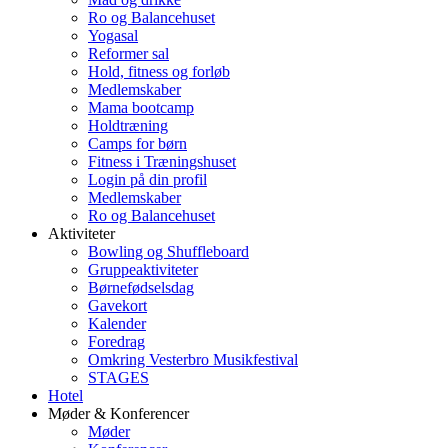
Ro og Balancehuset
Yogasal
Reformer sal
Hold, fitness og forløb
Medlemskaber
Mama bootcamp
Holdtræning
Camps for børn
Fitness i Træningshuset
Login på din profil
Medlemskaber
Ro og Balancehuset
Aktiviteter
Bowling og Shuffleboard
Gruppeaktiviteter
Børnefødselsdag
Gavekort
Kalender
Foredrag
Omkring Vesterbro Musikfestival
STAGES
Hotel
Møder & Konferencer
Møder