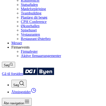
Konferencer
Statsaftalen
Mødeforplejning
Teambuilding
Planlæg dit besøg
CPH Conference
Øksnehallen
Spisehuset
Vestauranten
Restaurant Østerbro
Messer
Firmaevents
Firmafester
Aktive firmaarrangementer
Søg
Gå til forsiden
Søg
Åbningstider
Åbn navigation