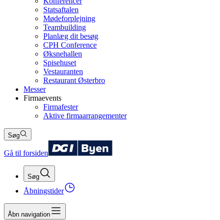
Konferencer
Statsaftalen
Mødeforplejning
Teambuilding
Planlæg dit besøg
CPH Conference
Øksnehallen
Spisehuset
Vestauranten
Restaurant Østerbro
Messer
Firmaevents
Firmafester
Aktive firmaarrangementer
Søg
Gå til forsiden
Søg
Åbningstider
Åbn navigation