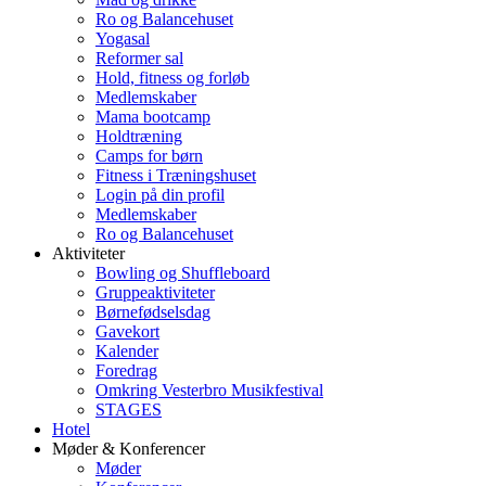
Ro og Balancehuset
Yogasal
Reformer sal
Hold, fitness og forløb
Medlemskaber
Mama bootcamp
Holdtræning
Camps for børn
Fitness i Træningshuset
Login på din profil
Medlemskaber
Ro og Balancehuset
Aktiviteter
Bowling og Shuffleboard
Gruppeaktiviteter
Børnefødselsdag
Gavekort
Kalender
Foredrag
Omkring Vesterbro Musikfestival
STAGES
Hotel
Møder & Konferencer
Møder