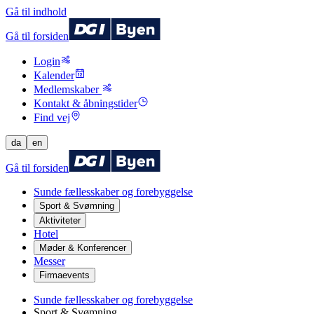
Gå til indhold
Gå til forsiden
Login
Kalender
Medlemskaber
Kontakt & åbningstider
Find vej
da
en
Gå til forsiden
Sunde fællesskaber og forebyggelse
Sport & Svømning
Aktiviteter
Hotel
Møder & Konferencer
Messer
Firmaevents
Sunde fællesskaber og forebyggelse
Sport & Svømning