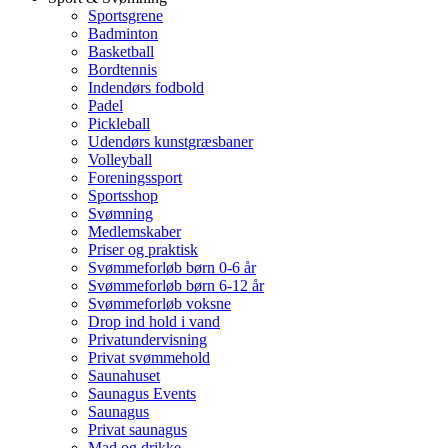
Sportsgrene
Badminton
Basketball
Bordtennis
Indendørs fodbold
Padel
Pickleball
Udendørs kunstgræsbaner
Volleyball
Foreningssport
Sportsshop
Svømning
Medlemskaber
Priser og praktisk
Svømmeforløb børn 0-6 år
Svømmeforløb børn 6-12 år
Svømmeforløb voksne
Drop ind hold i vand
Privatundervisning
Privat svømmehold
Saunahuset
Saunagus Events
Saunagus
Privat saunagus
Mad og drikke