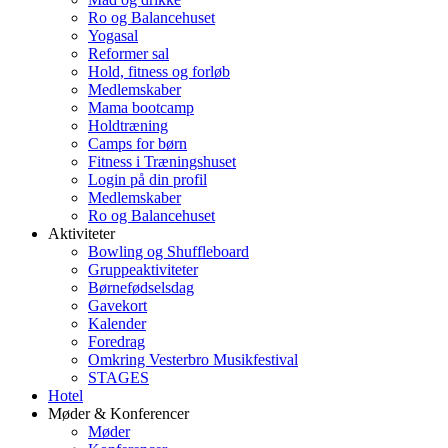
Ro og Balancehuset
Yogasal
Reformer sal
Hold, fitness og forløb
Medlemskaber
Mama bootcamp
Holdtræning
Camps for børn
Fitness i Træningshuset
Login på din profil
Medlemskaber
Ro og Balancehuset
Aktiviteter
Bowling og Shuffleboard
Gruppeaktiviteter
Børnefødselsdag
Gavekort
Kalender
Foredrag
Omkring Vesterbro Musikfestival
STAGES
Hotel
Møder & Konferencer
Møder