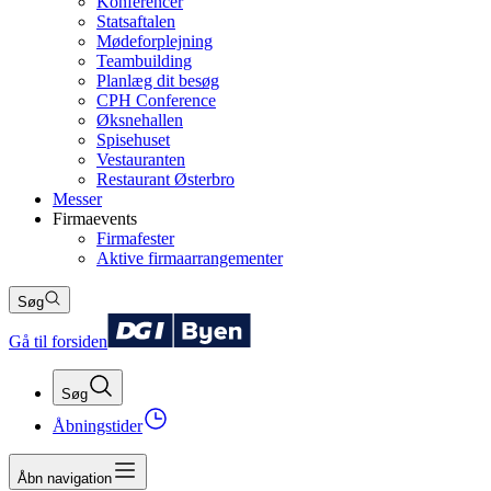
Konferencer
Statsaftalen
Mødeforplejning
Teambuilding
Planlæg dit besøg
CPH Conference
Øksnehallen
Spisehuset
Vestauranten
Restaurant Østerbro
Messer
Firmaevents
Firmafester
Aktive firmaarrangementer
Søg
Gå til forsiden
Søg
Åbningstider
Åbn navigation