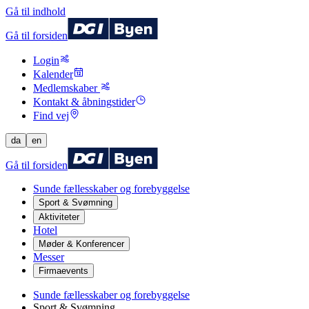
Gå til indhold
Gå til forsiden
Login
Kalender
Medlemskaber
Kontakt & åbningstider
Find vej
da
en
Gå til forsiden
Sunde fællesskaber og forebyggelse
Sport & Svømning
Aktiviteter
Hotel
Møder & Konferencer
Messer
Firmaevents
Sunde fællesskaber og forebyggelse
Sport & Svømning