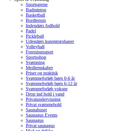
Sportsgrene
Badminton
Basketball
Bordtennis
Indendørs fodbold
Padel
Pickleball
Udendørs kunstgræsbaner
Volleyball
Foreningssport
Sportsshop
Svømning
Medlemskaber
Priser og praktisk
Svømmeforløb børn 0-6 år
Svømmeforløb børn 6-12 år
Svømmeforløb voksne
Drop ind hold i vand
Privatundervisning
Privat svømmehold
Saunahuset
Saunagus Events
Saunagus
Privat saunagus
Mad og drikke