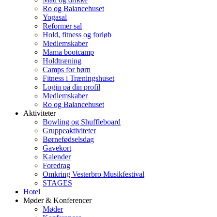
Ro og Balancehuset
Yogasal
Reformer sal
Hold, fitness og forløb
Medlemskaber
Mama bootcamp
Holdtræning
Camps for børn
Fitness i Træningshuset
Login på din profil
Medlemskaber
Ro og Balancehuset
Aktiviteter
Bowling og Shuffleboard
Gruppeaktiviteter
Børnefødselsdag
Gavekort
Kalender
Foredrag
Omkring Vesterbro Musikfestival
STAGES
Hotel
Møder & Konferencer
Møder