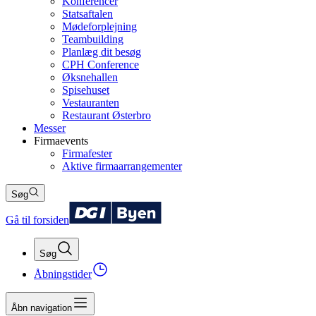
Konferencer
Statsaftalen
Mødeforplejning
Teambuilding
Planlæg dit besøg
CPH Conference
Øksnehallen
Spisehuset
Vestauranten
Restaurant Østerbro
Messer
Firmaevents
Firmafester
Aktive firmaarrangementer
Søg
Gå til forsiden
Søg
Åbningstider
Åbn navigation