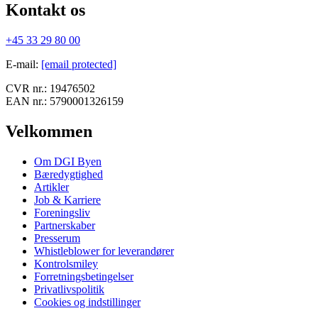
Kontakt os
+45 33 29 80 00
E-mail
:
[email protected]
CVR nr.:
19476502
EAN nr.:
5790001326159
Velkommen
Om DGI Byen
Bæredygtighed
Artikler
Job & Karriere
Foreningsliv
Partnerskaber
Presserum
Whistleblower for leverandører
Kontrolsmiley
Forretningsbetingelser
Privatlivspolitik
Cookies og indstillinger