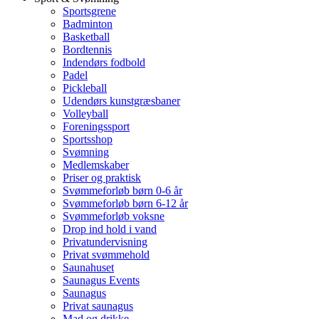
Sportsgrene
Badminton
Basketball
Bordtennis
Indendørs fodbold
Padel
Pickleball
Udendørs kunstgræsbaner
Volleyball
Foreningssport
Sportsshop
Svømning
Medlemskaber
Priser og praktisk
Svømmeforløb børn 0-6 år
Svømmeforløb børn 6-12 år
Svømmeforløb voksne
Drop ind hold i vand
Privatundervisning
Privat svømmehold
Saunahuset
Saunagus Events
Saunagus
Privat saunagus
Mad og drikke