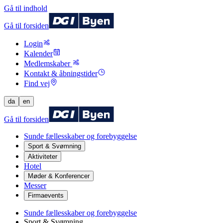
Gå til indhold
Gå til forsiden
Login
Kalender
Medlemskaber
Kontakt & åbningstider
Find vej
da
en
Gå til forsiden
Sunde fællesskaber og forebyggelse
Sport & Svømning
Aktiviteter
Hotel
Møder & Konferencer
Messer
Firmaevents
Sunde fællesskaber og forebyggelse
Sport & Svømning