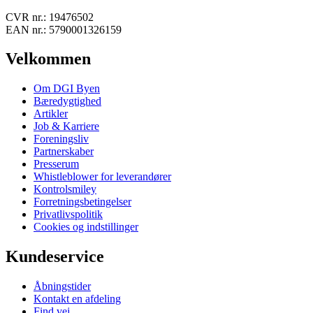
CVR nr.:
19476502
EAN nr.:
5790001326159
Velkommen
Om DGI Byen
Bæredygtighed
Artikler
Job & Karriere
Foreningsliv
Partnerskaber
Presserum
Whistleblower for leverandører
Kontrolsmiley
Forretningsbetingelser
Privatlivspolitik
Cookies og indstillinger
Kundeservice
Åbningstider
Kontakt en afdeling
Find vej