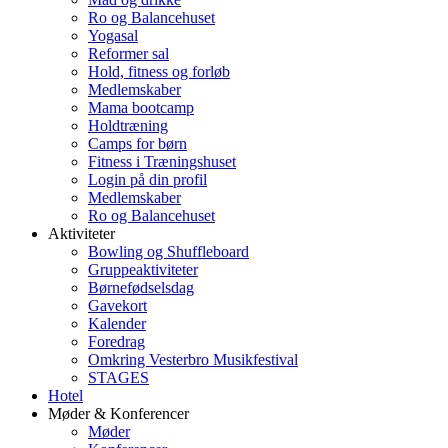
Ro og Balancehuset
Yogasal
Reformer sal
Hold, fitness og forløb
Medlemskaber
Mama bootcamp
Holdtræning
Camps for børn
Fitness i Træningshuset
Login på din profil
Medlemskaber
Ro og Balancehuset
Aktiviteter
Bowling og Shuffleboard
Gruppeaktiviteter
Børnefødselsdag
Gavekort
Kalender
Foredrag
Omkring Vesterbro Musikfestival
STAGES
Hotel
Møder & Konferencer
Møder