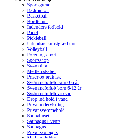
Sportsgrene
Badminton
Basketball
Bordtennis
Indendørs fodbold
Padel
Pickleball
Udendørs kunstgræsbaner
Volleyball
Foreningssport
Sportsshop
Svømning
Medlemskaber
Priser og praktisk
Svømmeforløb børn 0-6 år
Svømmeforløb børn 6-12 år
Svømmeforløb voksne
Drop ind hold i vand
Privatundervisning
Privat svømmehold
Saunahuset
Saunagus Events
Saunagus
Privat saunagus
Mad og drikke