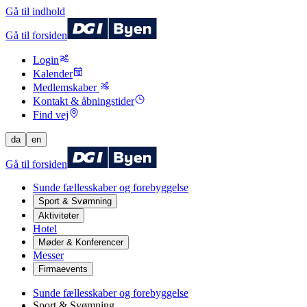
Gå til indhold
Gå til forsiden
Login
Kalender
Medlemskaber
Kontakt & åbningstider
Find vej
da
en
Gå til forsiden
Sunde fællesskaber og forebyggelse
Sport & Svømning
Aktiviteter
Hotel
Møder & Konferencer
Messer
Firmaevents
Sunde fællesskaber og forebyggelse
Sport & Svømning