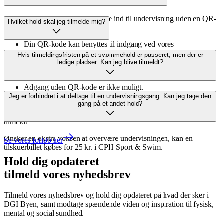
udgang.
Det er ikke muligt at komme ind til undervisning uden en QR-
Hvilket hold skal jeg tilmelde mig?
kode.
Din QR-kode kan benyttes til indgang ved vores
adgangssystem 1 time før undervisningsstart, og udgang skal
Hvis tilmeldingsfristen på et svømmehold er passeret, men der er
ske senest 1 time efter endt undervisning indenfor
ledige pladser. Kan jeg blive tilmeldt?
Vandkulturhusets ordinære åbningstid.
Adgang uden QR-kode er ikke muligt.
Jeg er forhindret i at deltage til en undervisningsgang. Kan jeg tage den
gang på et andet hold?
Bemærk, at vi ikke tilbyder erstatning eller kompensation ved
fravær, og det er ikke muligt at deltage på andre hold end det, du er
tilmeldt.
Ønsker en ekstra voksen at overvære undervisningen, kan en
Se vores forløb her
tilskuerbillet købes for 25 kr. i CPH Sport & Swim.
Hold dig opdateret
tilmeld vores nyhedsbrev
Tilmeld vores nyhedsbrev og hold dig opdateret på hvad der sker i
DGI Byen, samt modtage spændende viden og inspiration til fysisk,
mental og social sundhed.