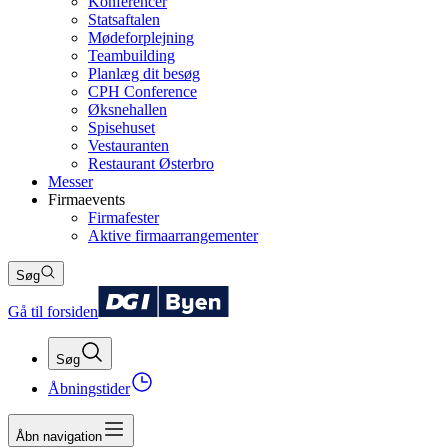
Konferencer
Statsaftalen
Mødeforplejning
Teambuilding
Planlæg dit besøg
CPH Conference
Øksnehallen
Spisehuset
Vestauranten
Restaurant Østerbro
Messer
Firmaevents
Firmafester
Aktive firmaarrangementer
Søg
Gå til forsiden
Søg
Åbningstider
Åbn navigation