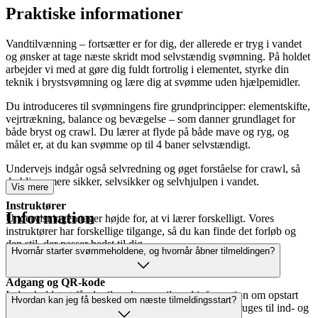
Praktiske informationer
Vandtilvænning – fortsætter er for dig, der allerede er tryg i vandet
og ønsker at tage næste skridt mod selvstændig svømning. På holdet
arbejder vi med at gøre dig fuldt fortrolig i elementet, styrke din
teknik i brystsvømning og lære dig at svømme uden hjælpemidler.
Du introduceres til svømningens fire grundprincipper: elementskifte,
vejrtrækning, balance og bevægelse – som danner grundlaget for
både bryst og crawl. Du lærer at flyde på både mave og ryg, og
målet er, at du kan svømme op til 4 baner selvstændigt.
Undervejs indgår også selvredning og øget forståelse for crawl, så
du bliver mere sikker, selvsikker og selvhjulpen i vandet.
Vis mere
Instruktører
Information
Undervisningen tager højde for, at vi lærer forskelligt. Vores
instruktører har forskellige tilgange, så du kan finde det forløb og
den stil, der passer bedst til dig.
Hvornår starter svømmeholdene, og hvornår åbner tilmeldingen?
Se de forskellige instruktører her.
Adgang og QR-kode
Inden holdstart får du tilsendt en mail med information om opstart
Hvordan kan jeg få besked om næste tilmeldingsstart?
samt hvordan du får adgang til den QR-kode, som bruges til ind- og