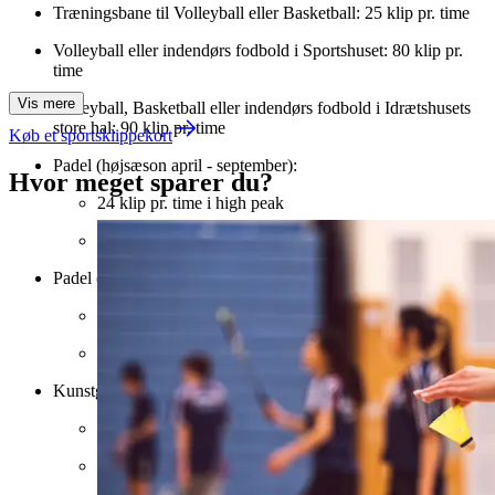
Træningsbane til Volleyball eller Basketball: 25 klip pr. time
Volleyball eller indendørs fodbold i Sportshuset: 80 klip pr.
time
Vis mere
Volleyball, Basketball eller indendørs fodbold i Idrætshusets
store hal: 90 klip pr. time
Køb et sportsklippekort
Padel (højsæson april - september):
Hvor meget sparer du?
24 klip pr. time i high peak
16 klip pr. time i low peak
Padel (lavsæson oktober - marts):
20 klip pr. time i high peak
12 klip pr. time i low peak
Kunstgræsbaner (højsæson april–september):
34 klip i high peak
24 klip i low peak