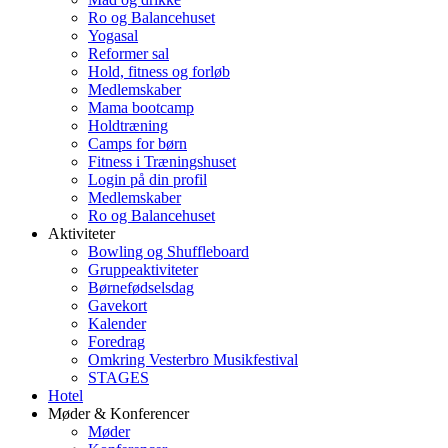
Ro og Balancehuset
Yogasal
Reformer sal
Hold, fitness og forløb
Medlemskaber
Mama bootcamp
Holdtræning
Camps for børn
Fitness i Træningshuset
Login på din profil
Medlemskaber
Ro og Balancehuset
Aktiviteter
Bowling og Shuffleboard
Gruppeaktiviteter
Børnefødselsdag
Gavekort
Kalender
Foredrag
Omkring Vesterbro Musikfestival
STAGES
Hotel
Møder & Konferencer
Møder