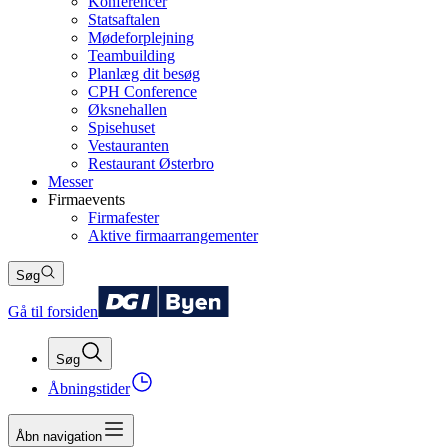
Konferencer
Statsaftalen
Mødeforplejning
Teambuilding
Planlæg dit besøg
CPH Conference
Øksnehallen
Spisehuset
Vestauranten
Restaurant Østerbro
Messer
Firmaevents
Firmafester
Aktive firmaarrangementer
Søg
Gå til forsiden
Søg
Åbningstider
Åbn navigation