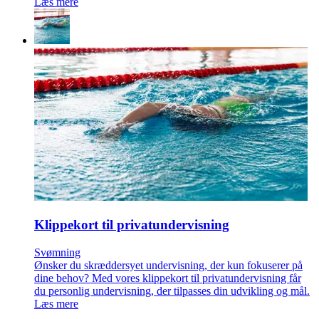
Læs mere
Klippekort til privat­undervisning
Svømning
Ønsker du skræddersyet undervisning, der kun fokuserer på
dine behov? Med vores klippekort til privatundervisning får
du personlig undervisning, der tilpasses din udvikling og mål.
Læs mere