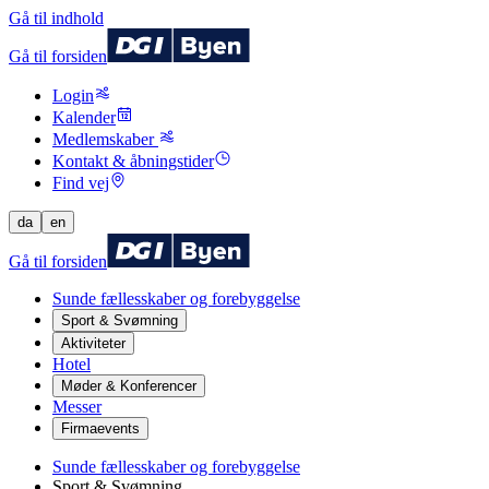
Gå til indhold
Gå til forsiden
Login
Kalender
Medlemskaber
Kontakt & åbningstider
Find vej
da
en
Gå til forsiden
Sunde fællesskaber og forebyggelse
Sport & Svømning
Aktiviteter
Hotel
Møder & Konferencer
Messer
Firmaevents
Sunde fællesskaber og forebyggelse
Sport & Svømning