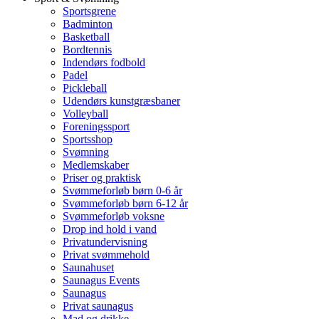
Sportsgrene
Badminton
Basketball
Bordtennis
Indendørs fodbold
Padel
Pickleball
Udendørs kunstgræsbaner
Volleyball
Foreningssport
Sportsshop
Svømning
Medlemskaber
Priser og praktisk
Svømmeforløb børn 0-6 år
Svømmeforløb børn 6-12 år
Svømmeforløb voksne
Drop ind hold i vand
Privatundervisning
Privat svømmehold
Saunahuset
Saunagus Events
Saunagus
Privat saunagus
Mad og drikke