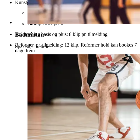
Kunstgræsbaner (lavsæson oktober–marts):
24 klip i high peak
14 klip i low peak
Badminton
Holdtræning basis og plus: 8 klip pr. tilmelding
Reformer, pr. tilmelding: 12 klip. Reformer hold kan bookes 7
Spar 30,- pr. time
dage frem