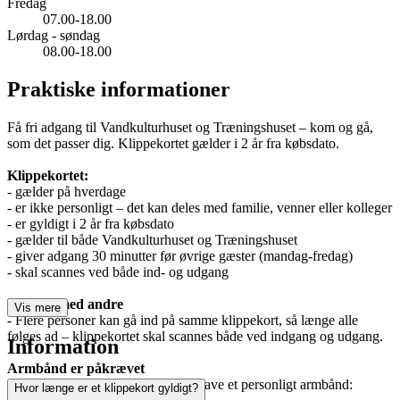
Fredag
07.00-18.00
Lørdag - søndag
08.00-18.00
Praktiske informationer
Få fri adgang til Vandkulturhuset og Træningshuset – kom og gå,
som det passer dig. Klippekortet gælder i 2 år fra købsdato.
Klippekortet:
- gælder på hverdage
- er ikke personligt – det kan deles med familie, venner eller kolleger
- er gyldigt i 2 år fra købsdato
- gælder til både Vandkulturhuset og Træningshuset
- giver adgang 30 minutter før øvrige gæster (mandag-fredag)
- skal scannes ved både ind- og udgang
Del klip med andre
Vis mere
- Flere personer kan gå ind på samme klippekort, så længe alle
følges ad – klippekortet skal scannes både ved indgang og udgang.
Information
Armbånd er påkrævet
For at bruge klippekortet, skal du have et personligt armbånd:
Hvor længe er et klippekort gyldigt?