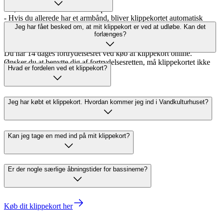
- Pris: 50 kr. (engangskøb)
- Købes i Vandkulturhusets shop
- Hvis du allerede har et armbånd, bliver klippekortet automatisk
tilknyttet din profil
Jeg har fået besked om, at mit klippekort er ved at udløbe. Kan det
forlænges?
Fortrydelsesret
Du har 14 dages fortrydelsesret ved køb af klippekort online.
Ønsker du at benytte dig af fortrydelsesretten, må klippekortet ikke
Hvad er fordelen ved et klippekort?
have været taget i brug.
Jeg har købt et klippekort. Hvordan kommer jeg ind i Vandkulturhuset?
Kan jeg tage en med ind på mit klippekort?
Er der nogle særlige åbningstider for bassinerne?
Køb dit klippekort her