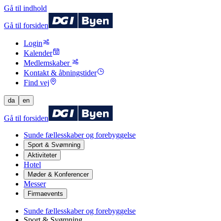
Gå til indhold
Gå til forsiden
Login
Kalender
Medlemskaber
Kontakt & åbningstider
Find vej
da
en
Gå til forsiden
Sunde fællesskaber og forebyggelse
Sport & Svømning
Aktiviteter
Hotel
Møder & Konferencer
Messer
Firmaevents
Sunde fællesskaber og forebyggelse
Sport & Svømning