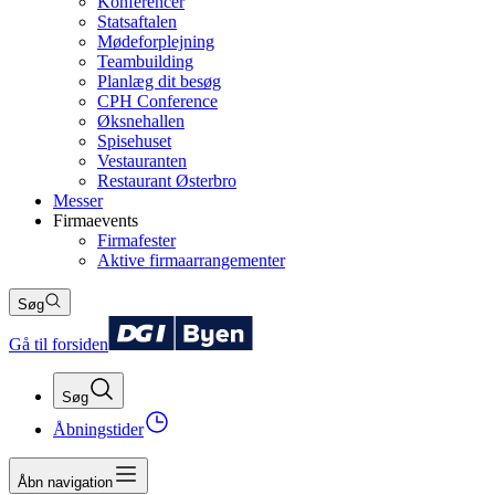
Konferencer
Statsaftalen
Mødeforplejning
Teambuilding
Planlæg dit besøg
CPH Conference
Øksnehallen
Spisehuset
Vestauranten
Restaurant Østerbro
Messer
Firmaevents
Firmafester
Aktive firmaarrangementer
Søg
Gå til forsiden
Søg
Åbningstider
Åbn navigation