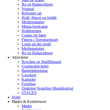
Ro og Balancehuset
Yogasal
Reformer sal
Hold, fitness og forløb
Medlemskaber
Mama bootcamp
Holdtræning
Camps for børn
Fitness i Træningshuset
Login på din profil
Medlemskaber
Ro og Balancehuset
Aktiviteter
Bowling og Shuffleboard
Gruppeaktiviteter
Børnefødselsdag
Gavekort
Kalender
Foredrag
Omkring Vesterbro Musikfestival
STAGES
Hotel
Møder & Konferencer
Møder