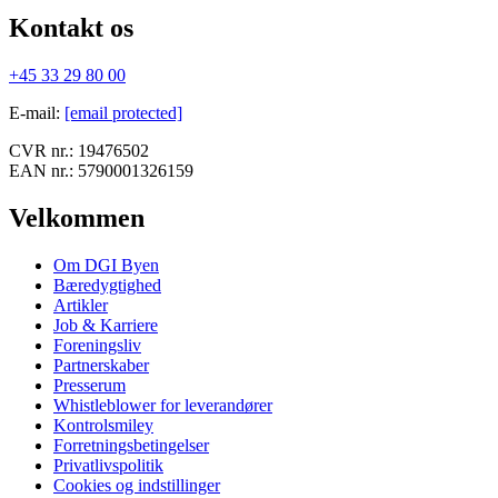
Kontakt os
+45 33 29 80 00
E-mail
:
[email protected]
CVR nr.:
19476502
EAN nr.:
5790001326159
Velkommen
Om DGI Byen
Bæredygtighed
Artikler
Job & Karriere
Foreningsliv
Partnerskaber
Presserum
Whistleblower for leverandører
Kontrolsmiley
Forretningsbetingelser
Privatlivspolitik
Cookies og indstillinger